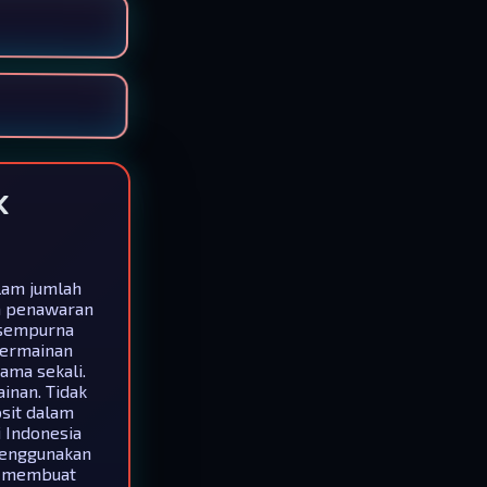
K
lam jumlah
ya penawaran
 sempurna
permainan
ama sekali.
inan. Tidak
osit dalam
 Indonesia
menggunakan
ni membuat