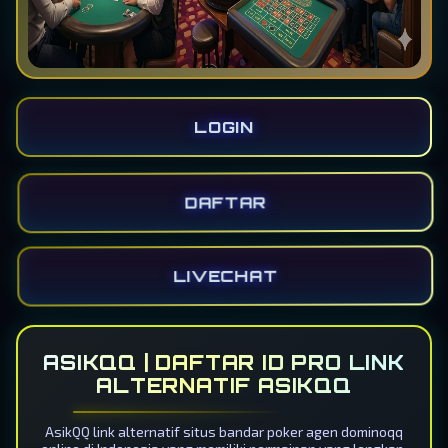
LOGIN
DAFTAR
LIVECHAT
ASIKQQ | DAFTAR ID PRO LINK
ALTERNATIF ASIKQQ
AsikQQ link alternatif situs bandar poker agen dominoqq